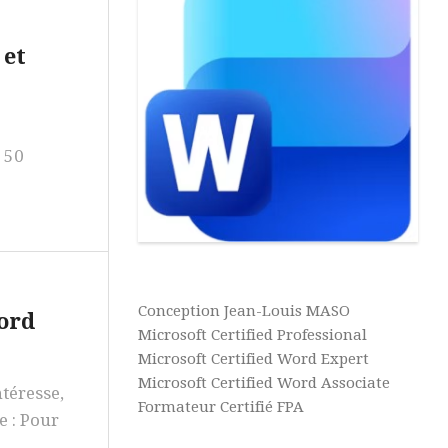
Page
Aide
&
Références
 et
Tutos
Access
Publipostage
Aide
Révision
&
 50
Tutos
Macros
PowerPoint
Aide
&
Tutos
IA
Conception Jean-Louis MASO
ord
Microsoft
Microsoft Certified Professional
Learn
Microsoft Certified Word Expert
Microsoft Certified Word Associate
Assistance
ntéresse,
à
Formateur Certifié FPA
e : Pour
Distance