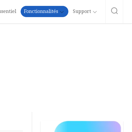
ssentiel
Fonctionnalités
Support
Intelligence
Formation
Artificielle
Word
Affichage
Abonnement
au
Blog
Mise
en
Forme
Vidéos
Word
Styles
Microsoft
365
Insertion
Aide
Tableaux
&
Tutos
Mise
Excel
en