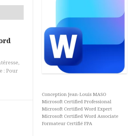
Page
Aide
&
Références
Tutos
Access
Publipostage
Aide
Révision
ord
&
Tutos
Macros
PowerPoint
ntéresse,
Aide
e : Pour
&
Tutos
IA
Conception Jean-Louis MASO
Microsoft
Microsoft Certified Professional
Learn
Microsoft Certified Word Expert
Microsoft Certified Word Associate
Assistance
à
Formateur Certifié FPA
Distance