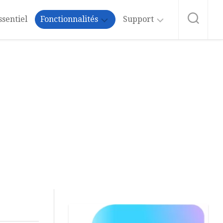
ssentiel
Fonctionnalités
Support
Intelligence
Formation
Artificielle
Word
Affichage
Abonnement
au
Blog
Mise
en
Forme
Vidéos
Word
Styles
Microsoft
365
Insertion
Aide
Tableaux
&
Tutos
Mise
Excel
en