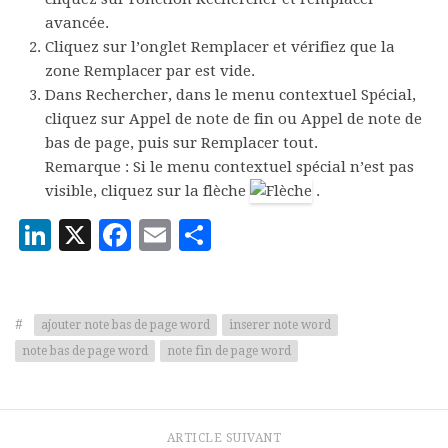
avancée
.
Cliquez sur l’onglet
Remplacer
et vérifiez que la
zone
Remplacer par
est vide.
Dans
Rechercher
, dans le menu contextuel
Spécial
,
cliquez sur
Appel de note de fin
ou
Appel de note de
bas de page
, puis sur
Remplacer tout
.
Remarque :
Si le menu contextuel
spécial
n’est pas
visible, cliquez sur la flèche
.
LinkedIn
X
Facebook
Email
Partager
#
ajouter note bas de page word
inserer note word
note bas de page word
note fin de page word
ARTICLE SUIVANT