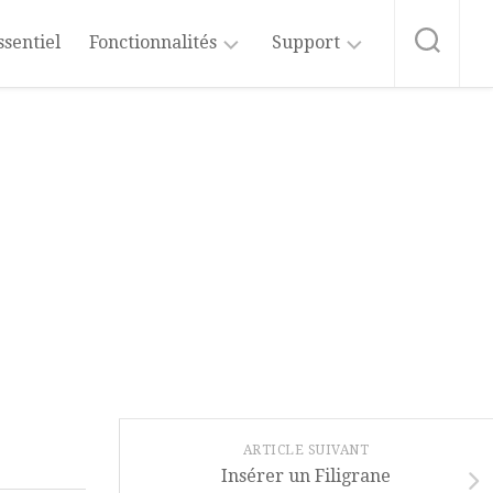
ssentiel
Fonctionnalités
Support
Intelligence
Formation
Artificielle
Word
Affichage
Abonnement
au
Blog
Mise
en
Forme
Vidéos
Word
Styles
Microsoft
365
Insertion
Aide
Tableaux
&
Tutos
Mise
ARTICLE SUIVANT
Excel
en
Insérer un Filigrane