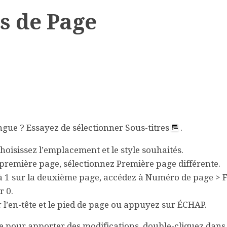
s de Page
angue ? Essayez de sélectionner
Sous-titres
.
choisissez l’emplacement et le style souhaités.
 première page, sélectionnez
Première page différente
.
 1 sur la deuxième page, accédez à
Numéro de page
>
ur
0
.
l’en-tête et le pied de page
ou appuyez sur ÉCHAP.
e pour apporter des modifications, double-cliquez dans