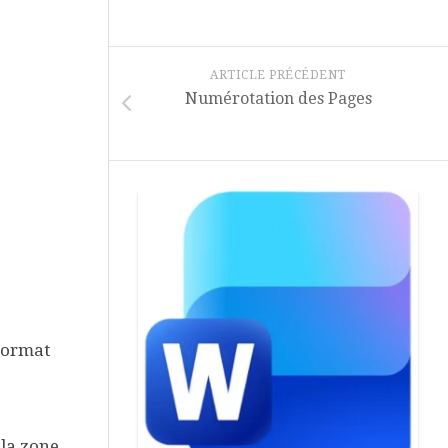
Page
Aide
&
Références
Tutos
ARTICLE PRÉCÉDENT
Access
Publipostage
Numérotation des Pages
Aide
Révision
&
Tutos
Macros
PowerPoint
Aide
&
Tutos
IA
Microsoft
Learn
Format
Assistance
à
Distance
 la zone